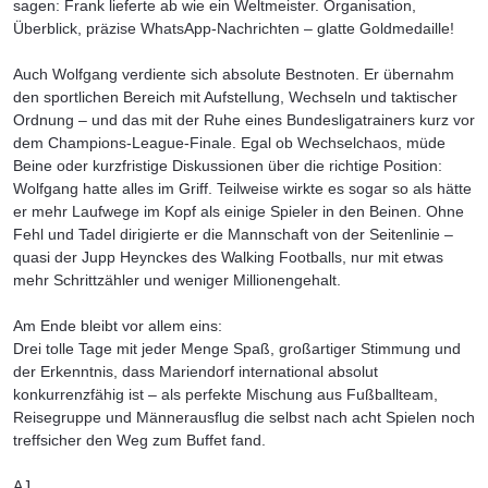
sagen: Frank lieferte ab wie ein Weltmeister. Organisation,
Überblick, präzise WhatsApp-Nachrichten – glatte Goldmedaille!
Auch Wolfgang verdiente sich absolute Bestnoten. Er übernahm
den sportlichen Bereich mit Aufstellung, Wechseln und taktischer
Ordnung – und das mit der Ruhe eines Bundesligatrainers kurz vor
dem Champions-League-Finale. Egal ob Wechselchaos, müde
Beine oder kurzfristige Diskussionen über die richtige Position:
Wolfgang hatte alles im Griff. Teilweise wirkte es sogar so als hätte
er mehr Laufwege im Kopf als einige Spieler in den Beinen. Ohne
Fehl und Tadel dirigierte er die Mannschaft von der Seitenlinie –
quasi der Jupp Heynckes des Walking Footballs, nur mit etwas
mehr Schrittzähler und weniger Millionengehalt.
Am Ende bleibt vor allem eins:
Drei tolle Tage mit jeder Menge Spaß, großartiger Stimmung und
der Erkenntnis, dass Mariendorf international absolut
konkurrenzfähig ist – als perfekte Mischung aus Fußballteam,
Reisegruppe und Männerausflug die selbst nach acht Spielen noch
treffsicher den Weg zum Buffet fand.
AJ