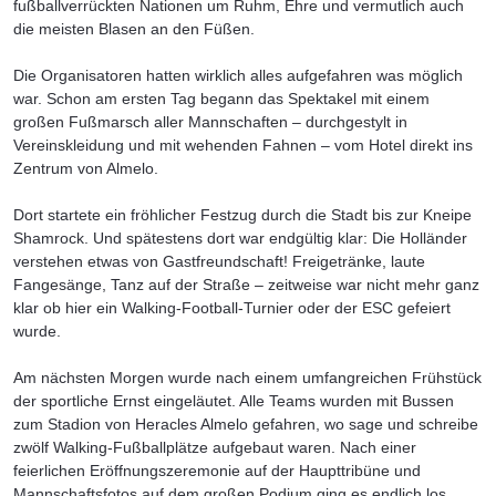
fußballverrückten Nationen um Ruhm, Ehre und vermutlich auch
die meisten Blasen an den Füßen.
Die Organisatoren hatten wirklich alles aufgefahren was möglich
war. Schon am ersten Tag begann das Spektakel mit einem
großen Fußmarsch aller Mannschaften – durchgestylt in
Vereinskleidung und mit wehenden Fahnen – vom Hotel direkt ins
Zentrum von Almelo.
Dort startete ein fröhlicher Festzug durch die Stadt bis zur Kneipe
Shamrock. Und spätestens dort war endgültig klar: Die Holländer
verstehen etwas von Gastfreundschaft! Freigetränke, laute
Fangesänge, Tanz auf der Straße – zeitweise war nicht mehr ganz
klar ob hier ein Walking-Football-Turnier oder der ESC gefeiert
wurde.
Am nächsten Morgen wurde nach einem umfangreichen Frühstück
der sportliche Ernst eingeläutet. Alle Teams wurden mit Bussen
zum Stadion von Heracles Almelo gefahren, wo sage und schreibe
zwölf Walking-Fußballplätze aufgebaut waren. Nach einer
feierlichen Eröffnungszeremonie auf der Haupttribüne und
Mannschaftsfotos auf dem großen Podium ging es endlich los.