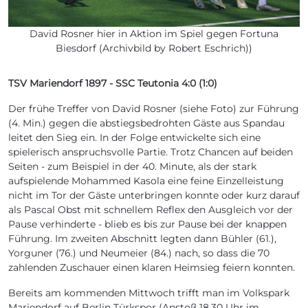
David Rosner hier in Aktion im Spiel gegen Fortuna
Biesdorf (Archivbild by Robert Eschrich))
TSV Mariendorf 1897 - SSC Teutonia 4:0 (1:0)
Der frühe Treffer von David Rosner (siehe Foto) zur Führung
(4. Min.) gegen die abstiegsbedrohten Gäste aus Spandau
leitet den Sieg ein. In der Folge entwickelte sich eine
spielerisch anspruchsvolle Partie. Trotz Chancen auf beiden
Seiten - zum Beispiel in der 40. Minute, als der stark
aufspielende Mohammed Kasola eine feine Einzelleistung
nicht im Tor der Gäste unterbringen konnte oder kurz darauf
als Pascal Obst mit schnellem Reflex den Ausgleich vor der
Pause verhinderte - blieb es bis zur Pause bei der knappen
Führung. Im zweiten Abschnitt legten dann Bühler (61.),
Yorguner (76.) und Neumeier (84.) nach, so dass die 70
zahlenden Zuschauer einen klaren Heimsieg feiern konnten.
Bereits am kommenden Mittwoch trifft man im Volkspark
Mariendorf auf Berlin Türkspor (Anstoß 18.30 Uhr im