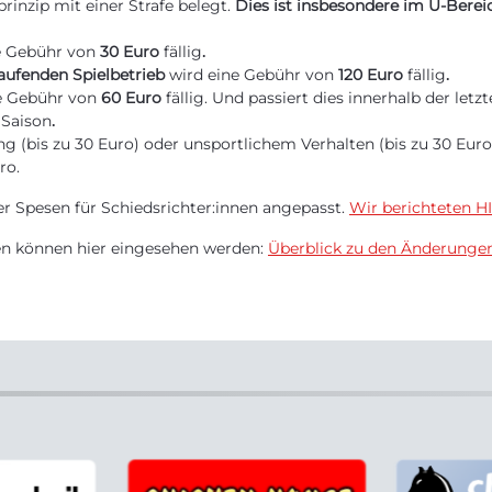
nzip mit einer Strafe belegt.
Dies ist insbesondere im Ü-Berei
e Gebühr von
30 Euro
fällig
.
ufenden Spielbetrieb
wird eine Gebühr von
120 Euro
fällig
.
e Gebühr von
60 Euro
fällig. Und passiert dies innerhalb der let
 Saison
.
g (bis zu 30 Euro) oder unsportlichem Verhalten (bis zu 30 Eur
ro.
r Spesen für Schiedsrichter:innen angepasst.
Wir berichteten H
gen können hier eingesehen werden:
Überblick zu den Änderunge