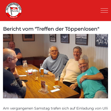
Mob
Bericht vom "Treffen der Töppenlosen"
Am vergangenen Samstag trafen sich auf Einladung von Ulli