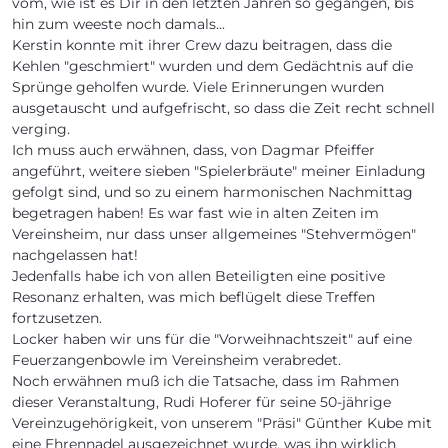
vom, wie ist es Dir in den letzten Jahren so gegangen, bis
hin zum weeste noch damals...
Kerstin konnte mit ihrer Crew dazu beitragen, dass die
Kehlen "geschmiert" wurden und dem Gedächtnis auf die
Sprünge geholfen wurde. Viele Erinnerungen wurden
ausgetauscht und aufgefrischt, so dass die Zeit recht schnell
verging.
Ich muss auch erwähnen, dass, von Dagmar Pfeiffer
angeführt, weitere sieben "Spielerbräute" meiner Einladung
gefolgt sind, und so zu einem harmonischen Nachmittag
begetragen haben! Es war fast wie in alten Zeiten im
Vereinsheim, nur dass unser allgemeines "Stehvermögen"
nachgelassen hat!
Jedenfalls habe ich von allen Beteiligten eine positive
Resonanz erhalten, was mich beflügelt diese Treffen
fortzusetzen.
Locker haben wir uns für die "Vorweihnachtszeit" auf eine
Feuerzangenbowle im Vereinsheim verabredet.
Noch erwähnen muß ich die Tatsache, dass im Rahmen
dieser Veranstaltung, Rudi Hoferer für seine 50-jährige
Vereinzugehörigkeit, von unserem "Präsi" Günther Kube mit
eine Ehrennadel ausgezeichnet wurde, was ihn wirklich