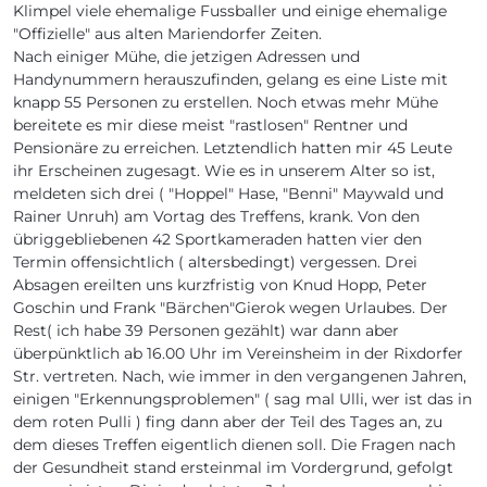
Klimpel viele ehemalige Fussballer und einige ehemalige
"Offizielle" aus alten Mariendorfer Zeiten.
Nach einiger Mühe, die jetzigen Adressen und
Handynummern herauszufinden, gelang es eine Liste mit
knapp 55 Personen zu erstellen. Noch etwas mehr Mühe
bereitete es mir diese meist "rastlosen" Rentner und
Pensionäre zu erreichen. Letztendlich hatten mir 45 Leute
ihr Erscheinen zugesagt. Wie es in unserem Alter so ist,
meldeten sich drei ( "Hoppel" Hase, "Benni" Maywald und
Rainer Unruh) am Vortag des Treffens, krank. Von den
übriggebliebenen 42 Sportkameraden hatten vier den
Termin offensichtlich ( altersbedingt) vergessen. Drei
Absagen ereilten uns kurzfristig von Knud Hopp, Peter
Goschin und Frank "Bärchen"Gierok wegen Urlaubes. Der
Rest( ich habe 39 Personen gezählt) war dann aber
überpünktlich ab 16.00 Uhr im Vereinsheim in der Rixdorfer
Str. vertreten. Nach, wie immer in den vergangenen Jahren,
einigen "Erkennungsproblemen" ( sag mal Ulli, wer ist das in
dem roten Pulli ) fing dann aber der Teil des Tages an, zu
dem dieses Treffen eigentlich dienen soll. Die Fragen nach
der Gesundheit stand ersteinmal im Vordergrund, gefolgt