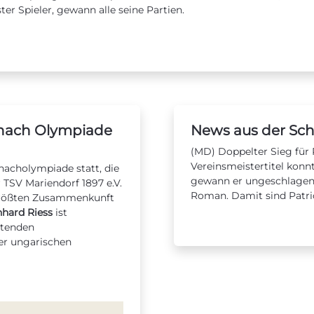
er Spieler, gewann alle seine Partien.
chach Olympiade
News aus der Sc
(MD) Doppelter Sieg für 
Vereinsmeistertitel kon
chacholympiade statt, die
gewann er ungeschlagen d
TSV Mariendorf 1897 e.V.
Roman. Damit sind Patric
t größten Zusammenkunft
hard Riess
ist
htenden
er ungarischen