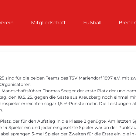
Verein
Mitgliedschaft
Fußball
Breite
5 sind für die beiden Teams des TSV Mariendorf 1897 e.V. mit z
 Organisatoren.
 Mannschaftsführer Thomas Seeger der erste Platz der und damit
g, den 18.5. 25, gegen die Gäste aus Kreuzberg noch einmal mit 6
spieler erreichten sogar 1,5 %-Punkte mehr. Die Leistungen all
n.
Platz, der für den Aufstieg in die Klasse 2 genügte. Am letzten 
 14 Spieler ein und jeder eingesetzte Spieler war an der Punktaus
bei sprangen 5-mal Spieler der Zweiten für die Erste ein, die in