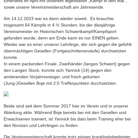
Einerseits im April mit unserem legendären „Kampf in den Mai“,
sowie unsere Vereinsmeisterschaft am Jahresende.
Am 14.12.2023 war es dann wieder soweit. Es brauchte
insgesamt 64 Kämpfe in 4 ½ Stunden, bis der diesjährige
Vereinsmeister im Historischen Schwertkampf/Kampfsport
gefunden wurde, denn am Ende kann es nur EINEN geben.
Wieder war es einer unserer Lehrlinge, der sich gegen die gefühlt
übermächtigen Gesellen (Fortgeschrittenenstufe) durchsetzten
konnte.
In einem packenden Finale, Zweihänder (langes Schwert) gegen
den Langen Stock, konnte sich Yannick (14) gegen den
amtierenden Vorjahressieger, und frisch gekürten
(Jung-)Gesellen Boje mit 2:0 Trefferpunkten durchsetzten.
Beide sind seit dem Sommer 2017 hier im Verein und in unserer
Abteilung aktiv. Während Boje bereits bei mit den Gesellen und
Erwachsenen trainiert, ist Yannick bis dato beim Training eher bei
den Novizen und Lehrlingen zu finden.
Die Vereinsmeisterschaft konnte trotz einiger krankheitsbedingter